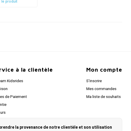
 le produit
rvice à la clientèle
Mon compte
eam Kidsrides
S'inscrire
aison
Mes commandes
es de Paiement
Ma liste de souhaits
ntie
urs
ées personnelles
rendre la provenance de notre clientèle et son utilisation
 Contacter