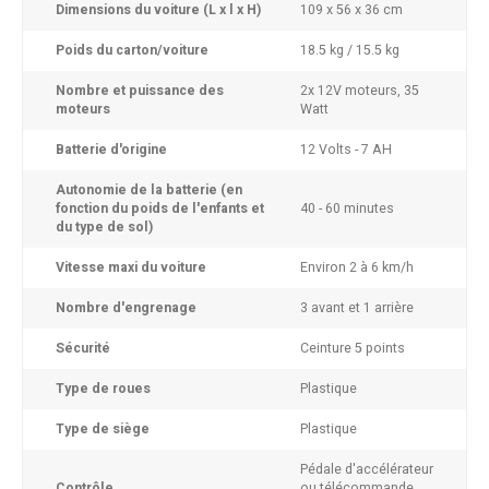
Dimensions du voiture (L x l x H)
109 x 56 x 36 cm
Poids du carton/voiture
18.5 kg / 15.5 kg
Nombre et puissance des
2x 12V moteurs, 35
moteurs
Watt
Batterie d'origine
12 Volts - 7 AH
Autonomie de la batterie (en
fonction du poids de l'enfants et
40 - 60 minutes
du type de sol)
Vitesse maxi du voiture
Environ 2 à 6 km/h
Nombre d'engrenage
3 avant et 1 arrière
Sécurité
Ceinture 5 points
Type de roues
Plastique
Type de siège
Plastique
Pédale d'accélérateur
Contrôle
ou télécommande