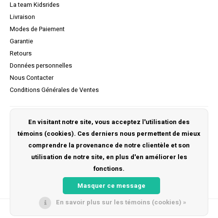
La team Kidsrides
Livraison
Modes de Paiement
Garantie
Retours
Données personnelles
Nous Contacter
Conditions Générales de Ventes
Mon compte
En visitant notre site, vous acceptez l'utilisation des
témoins (cookies). Ces derniers nous permettent de mieux
S'inscrire
comprendre la provenance de notre clientèle et son
Mes commandes
utilisation de notre site, en plus d'en améliorer les
Ma liste de souhaits
fonctions.
Masquer ce message
En savoir plus sur les témoins (cookies) »
© Copyright 2026 Kidsrides -
Lightspeed
- Powered by
Unfolded