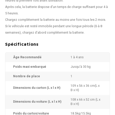
heures la première fois avant utilisation.
Après cela, la batterie dispose d'un temps de charge suffisant pour 4 à
5 heures.
Chargez complètement la batterie au moins une fois tous les 2 mois.
Si le véhicule est resté immobile pendant une longue période (6 à 8
semaines), chargez d'abord complètement la batterie.
Spécifications
Âge Recommandé
1 à 4 ans
Poids maxi embarqué
Jusqu'à 30 kg
Nombre de place
1
109 x 56 x 36 cm(L x
Dimensions du carton (L x l x H)
B x H)
108 x 66 x 52 cm (L x
Dimensions du voiture (L x l x H)
B x H)
Poids du carton/voiture
18.5kg/15.5kg