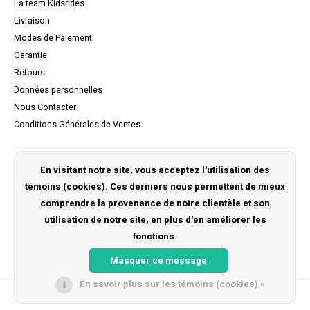
La team Kidsrides
Livraison
Modes de Paiement
Garantie
Retours
Données personnelles
Nous Contacter
Conditions Générales de Ventes
Mon compte
En visitant notre site, vous acceptez l'utilisation des
témoins (cookies). Ces derniers nous permettent de mieux
S'inscrire
comprendre la provenance de notre clientèle et son
Mes commandes
utilisation de notre site, en plus d'en améliorer les
Ma liste de souhaits
fonctions.
Masquer ce message
En savoir plus sur les témoins (cookies) »
© Copyright 2026 Kidsrides -
Lightspeed
- Powered by
Unfolded