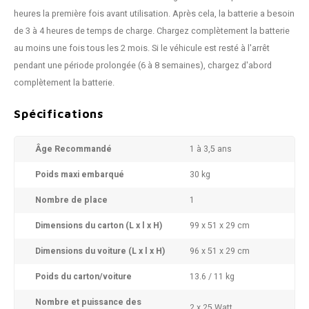
heures la première fois avant utilisation. Après cela, la batterie a besoin
de 3 à 4 heures de temps de charge. Chargez complètement la batterie
au moins une fois tous les 2 mois. Si le véhicule est resté à l'arrêt
pendant une période prolongée (6 à 8 semaines), chargez d'abord
complètement la batterie.
Spécifications
Âge Recommandé
1 à 3,5 ans
Poids maxi embarqué
30 kg
Nombre de place
1
Dimensions du carton (L x l x H)
99 x 51 x 29 cm
Dimensions du voiture (L x l x H)
96 x 51 x 29 cm
Poids du carton/voiture
13.6 / 11 kg
Nombre et puissance des
2 x 25 Watt