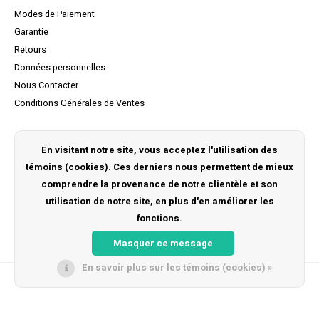
Modes de Paiement
Garantie
Retours
Données personnelles
Nous Contacter
Conditions Générales de Ventes
Mon compte
En visitant notre site, vous acceptez l'utilisation des
témoins (cookies). Ces derniers nous permettent de mieux
S'inscrire
comprendre la provenance de notre clientèle et son
Mes commandes
utilisation de notre site, en plus d'en améliorer les
Ma liste de souhaits
fonctions.
Masquer ce message
En savoir plus sur les témoins (cookies) »
© Copyright 2026 Kidsrides -
Lightspeed
- Powered by
Unfolded