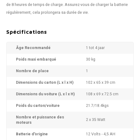
de 8 heures de temps de charge. Assurez-vous de charger la batterie
régulièrement, cela prolongera sa durée de vie.
Spécifications
Âge Recommandé
1 tot 4 jaar
Poids maxi embarqué
30 kg
Nombre de place
1
Dimensions du carton (L x l x H)
102 x 65 x 39 cm
Dimensions du voiture (L x l x H)
108 x 69 x 72.5 cm
Poids du carton/voiture
21.7/18.4kgs
Nombre et puissance des
2 x 35 Watt
moteurs
Batterie d'origine
12 Volts - 4,5 AH