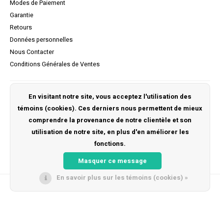
Modes de Paiement
Garantie
Retours
Données personnelles
Nous Contacter
Conditions Générales de Ventes
Mon compte
En visitant notre site, vous acceptez l'utilisation des
témoins (cookies). Ces derniers nous permettent de mieux
S'inscrire
comprendre la provenance de notre clientèle et son
Mes commandes
utilisation de notre site, en plus d'en améliorer les
Ma liste de souhaits
fonctions.
Masquer ce message
En savoir plus sur les témoins (cookies) »
© Copyright 2026 Kidsrides -
Lightspeed
- Powered by
Unfolded