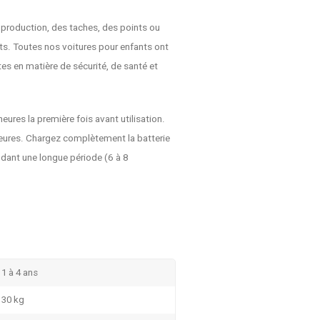
 production, des taches, des points ou
nts. Toutes nos voitures pour enfants ont
s en matière de sécurité, de santé et
heures la première fois avant utilisation.
heures. Chargez complètement la batterie
ndant une longue période (6 à 8
1 à 4 ans
30 kg