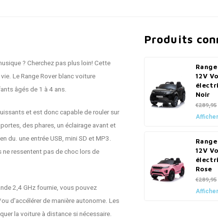
Produits co
usique ? Cherchez pas plus loin! Cette
Range
 vie. Le Range Rover blanc voiture
12V Vo
électr
fants âgés de 1 à 4 ans.
Noir
€289,95
uissants et est donc capable de rouler sur
Afficher
 portes, des phares, un éclairage avant et
yen du. une entrée USB, mini SD et MP3.
Range
12V Vo
 ne ressentent pas de choc lors de
électr
Rose
€289,95
ande 2,4 GHz fournie, vous pouvez
Afficher
et/ou d'accélérer de manière autonome. Les
quer la voiture à distance si nécessaire.