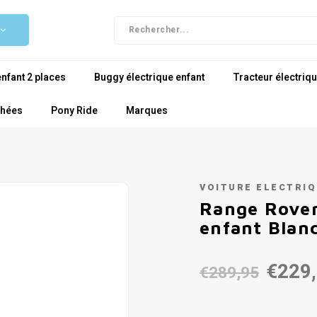
enfant 2 places
Buggy électrique enfant
Tracteur électriqu
chées
Pony Ride
Marques
VOITURE ELECTRI
Range Rover
enfant Blan
€229
€289,95