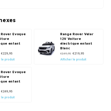
nnexes
 Rover Evoque
Range Rover Velar
iture
12V Voiture
ique enfant
électrique enfant
Blanc
€229,95
€219,95
€249,95
 le produit
Afficher le produit
 Rover Evoque
iture
ique enfant
€249,95
 le produit