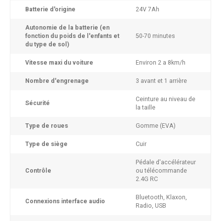
Batterie d'origine
24V 7Ah
Autonomie de la batterie (en
fonction du poids de l'enfants et
50-70 minutes
du type de sol)
Vitesse maxi du voiture
Environ 2 a 8km/h
Nombre d'engrenage
3 avant et 1 arrière
Ceinture au niveau de
Sécurité
la taille
Type de roues
Gomme (EVA)
Type de siège
Cuir
Pédale d'accélérateur
Contrôle
ou télécommande
2.4G RC
Bluetooth, Klaxon,
Connexions interface audio
Radio, USB