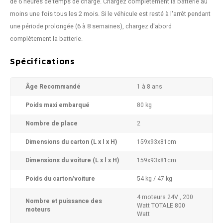
de 6 heures de temps de charge. Chargez complètement la batterie au
moins une fois tous les 2 mois. Si le véhicule est resté à l'arrêt pendant
une période prolongée (6 à 8 semaines), chargez d'abord
complètement la batterie.
Spécifications
Âge Recommandé
1 à 8 ans
Poids maxi embarqué
80 kg
Nombre de place
2
Dimensions du carton (L x l x H)
159x93x81cm
Dimensions du voiture (L x l x H)
159x93x81cm
Poids du carton/voiture
54 kg / 47 kg
4 moteurs 24V , 200
Nombre et puissance des
Watt TOTALE 800
moteurs
Watt