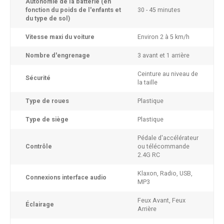
Autonomie de la batterie (en
fonction du poids de l'enfants et
30 - 45 minutes
du type de sol)
Vitesse maxi du voiture
Environ 2 à 5 km/h
Nombre d'engrenage
3 avant et 1 arrière
Ceinture au niveau de
Sécurité
la taille
Type de roues
Plastique
Type de siège
Plastique
Pédale d'accélérateur
Contrôle
ou télécommande
2.4G RC
Klaxon, Radio, USB,
Connexions interface audio
MP3
Feux Avant, Feux
Éclairage
Arrière