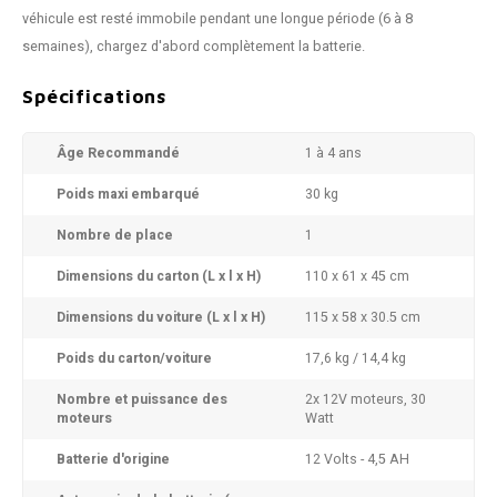
véhicule est resté immobile pendant une longue période (6 à 8
semaines), chargez d'abord complètement la batterie.
Spécifications
Âge Recommandé
1 à 4 ans
Poids maxi embarqué
30 kg
Nombre de place
1
Dimensions du carton (L x l x H)
110 x 61 x 45 cm
Dimensions du voiture (L x l x H)
115 x 58 x 30.5 cm
Poids du carton/voiture
17,6 kg / 14,4 kg
Nombre et puissance des
2x 12V moteurs, 30
moteurs
Watt
Batterie d'origine
12 Volts - 4,5 AH