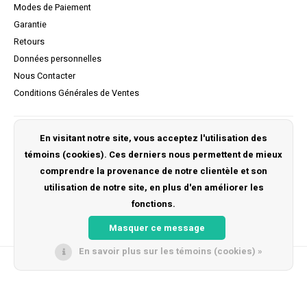
Modes de Paiement
Garantie
Retours
Données personnelles
Nous Contacter
Conditions Générales de Ventes
Mon compte
En visitant notre site, vous acceptez l'utilisation des
témoins (cookies). Ces derniers nous permettent de mieux
S'inscrire
comprendre la provenance de notre clientèle et son
Mes commandes
utilisation de notre site, en plus d'en améliorer les
Ma liste de souhaits
fonctions.
Masquer ce message
En savoir plus sur les témoins (cookies) »
© Copyright 2026 Kidsrides -
Lightspeed
- Powered by
Unfolded