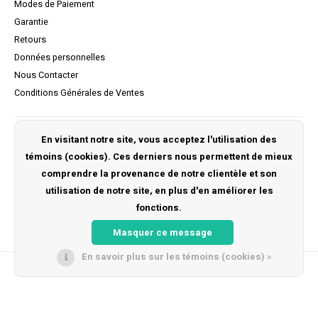
Modes de Paiement
Garantie
Retours
Données personnelles
Nous Contacter
Conditions Générales de Ventes
Mon compte
En visitant notre site, vous acceptez l'utilisation des
témoins (cookies). Ces derniers nous permettent de mieux
S'inscrire
comprendre la provenance de notre clientèle et son
Mes commandes
utilisation de notre site, en plus d'en améliorer les
Ma liste de souhaits
fonctions.
Masquer ce message
En savoir plus sur les témoins (cookies) »
© Copyright 2026 Kidsrides -
Lightspeed
- Powered by
Unfolded